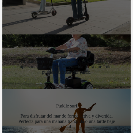
Movilidad reducida
Contamos con opciones especiales adaptadas par
apersonas con movilidad reducida. Para que todos
puedas disfrutar del paseo.
Paddle surf
Para disfrutar del mar de forma activa y divertida.
Perfecta para una mañana tranquila o una tarde baje
el sol.