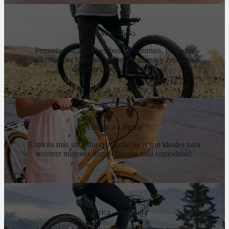
Montaña
Pensadas para quienes buscan aventura. Perfectas
para rutas por caminos rurales, senderos y zonas más
exigentes fuera del asfalto.
Eléctrica – Paseo
Explora más sin esfuerzo. Estas bicis son ideales para
recorrer mayores distancias con total comodidad.
Eléctrica – Montaña