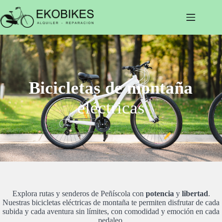
Saltar
al
contenido
Bicicletas de montaña
eléctricas
Explora rutas y senderos de Peñíscola con
potencia
y
libertad
.
Nuestras bicicletas eléctricas de montaña te permiten disfrutar de cada
subida y cada aventura sin límites, con comodidad y emoción en cada
pedaleo.